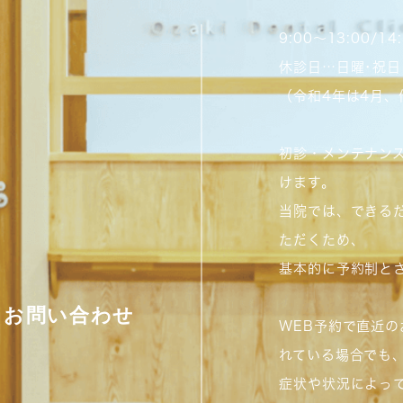
9:00～13:00/1
休診日…日曜･祝日
（令和4年は4月
初診・メンテナン
けます。
当院では、できる
ただくため、
基本的に予約制と
お問い合わせ
WEB予約で直近
れている場合でも
症状や状況によっ