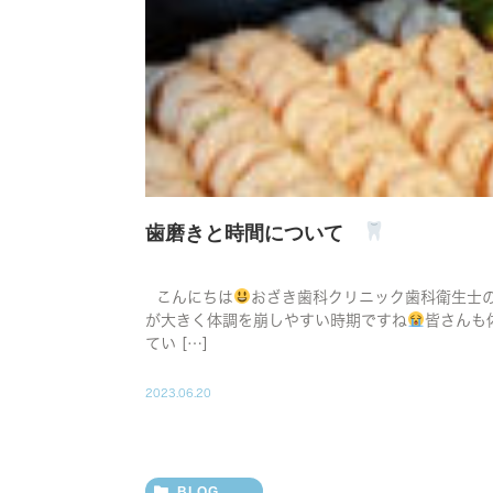
歯磨きと時間について
こんにちは
おざき歯科クリニック歯科衛生士の
が大きく体調を崩しやすい時期ですね
皆さんも
てい […]
2023.06.20
BLOG