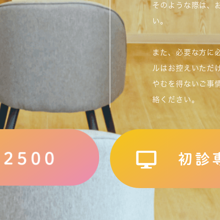
そのような際は、
い。
また、必要な方に
ルはお控えいただ
やむを得ないご事
絡ください。