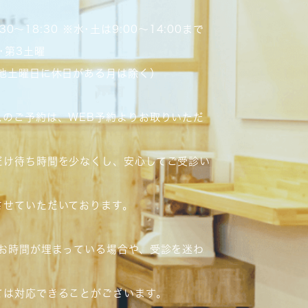
4:30～18:30 ※水･土は9:00～14:00まで
･第3土曜
、他土曜日に休日がある月は除く）
スのご予約は、WEB予約よりお取りいただ
だけ待ち時間を少なくし、安心してご受診い
させていただいております。
のお時間が埋まっている場合や、受診を迷わ
、
ては対応できることがございます。