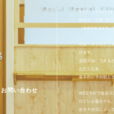
9:00～13:00/1
休診日…日曜･祝日
（令和4年は4月
初診・メンテナン
けます。
当院では、できる
ただくため、
基本的に予約制と
お問い合わせ
WEB予約で直近
れている場合でも
症状や状況によっ