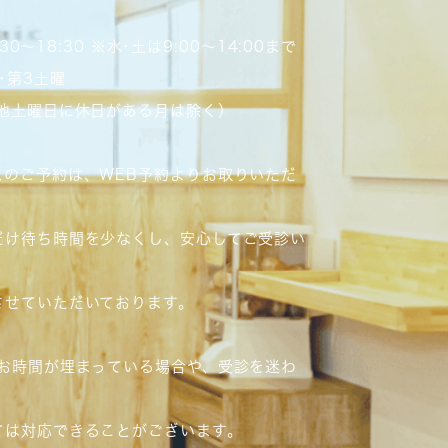
4:30～18:30 ※水･土は9:00～14:00まで
･第3土曜
、他土曜日に休日がある月は除く）
スのご予約は、WEB予約よりお取りいただ
だけ待ち時間を少なくし、安心してご受診い
させていただいております。
のお時間が埋まっている場合や、受診を迷わ
、
ては対応できることがございます。