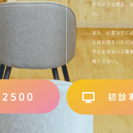
そのような際は、
い。
また、必要な方に
ルはお控えいただ
やむを得ないご事
絡ください。