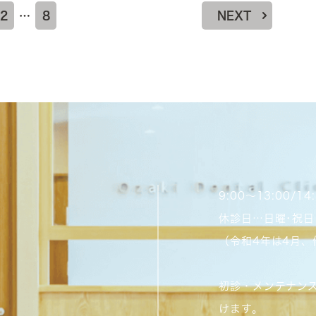
2
…
8
NEXT
9:00～13:00/1
休診日…日曜･祝日
（令和4年は4月
初診・メンテナン
けます。