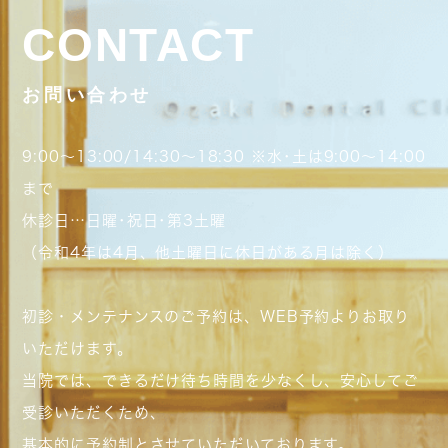
CONTACT
お問い合わせ
9:00～13:00/14:30～18:30 ※水･土は9:00～14:00
まで
休診日…日曜･祝日･第3土曜
（令和4年は4月、他土曜日に休日がある月は除く）
初診・メンテナンスのご予約は、WEB予約よりお取り
いただけます。
当院では、できるだけ待ち時間を少なくし、安心してご
受診いただくため、
基本的に予約制とさせていただいております。