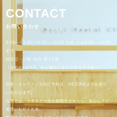
CONTACT
お問い合わせ
9:00～13:00/14:30～18:30 ※水･土は9:00～14:00
まで
休診日…日曜･祝日･第3土曜
（令和4年は4月、他土曜日に休日がある月は除く）
初診・メンテナンスのご予約は、WEB予約よりお取り
いただけます。
当院では、できるだけ待ち時間を少なくし、安心してご
受診いただくため、