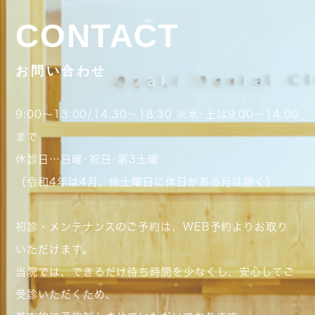
CONTACT
お問い合わせ
9:00～13:00/14:30～18:30 ※水･土は9:00～14:00
まで
休診日…日曜･祝日･第3土曜
（令和4年は4月、他土曜日に休日がある月は除く）
初診・メンテナンスのご予約は、WEB予約よりお取り
いただけます。
当院では、できるだけ待ち時間を少なくし、安心してご
受診いただくため、