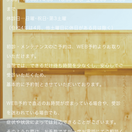
まで
休診日…日曜･祝日･第3土曜
（令和4年は4月、他土曜日に休日がある月は除く）
初診・メンテナンスのご予約は、WEB予約よりお取り
いただけます。
当院では、できるだけ待ち時間を少なくし、安心してご
受診いただくため、
基本的に予約制とさせていただいております。
WEB予約で直近のお時間が埋まっている場合や、受診
を迷われている場合でも、
症状や状況によっては対応できることがございます。
そのような際は、お手数ですが一度お電話にてご相談く