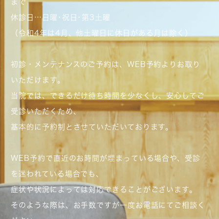
まで
休診日…日曜･祝日･第3土曜
（令和4年は4月、他土曜日に休日がある月は除く）
初診・メンテナンスのご予約は、WEB予約よりお取り
いただけます。
当院では、できるだけ待ち時間を少なくし、安心してご
受診いただくため、
基本的に予約制とさせていただいております。
WEB予約で直近のお時間が埋まっている場合や、受診
を迷われている場合でも、
症状や状況によっては対応できることがございます。
そのような際は、お手数ですが一度お電話にてご相談く